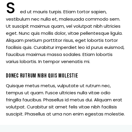
S
ed ut mauris turpis. Etiam tortor sapien,
HOME
vestibulum nec nulla et, malesuada commodo sem.
Ut suscipit maximus quam, vel volutpat nibh ultricies
ABOUT
eget. Nunc quis mollis dolor, vitae pellentesque ligula.
Aliquam pretium porttitor risus, eget lobortis tortor
SERVICES
facilisis quis. Curabitur imperdiet leo id purus euismod,
faucibus maximus massa sodales. Etiam lobortis
OUR MISSION
varius lobortis. In tempor venenatis mi.
LOCATIONS
DONEC RUTRUM NIBH QUIS MOLESTIE
Quisque metus metus, vulputate ut rutrum nec,
CONTACT
tempus ut quam. Fusce ultricies nulla vitae odio
fringilla faucibus. Phasellus id metus dui. Aliquam erat
volutpat. Curabitur sit amet felis vitae nibh facilisis
suscipit. Phasellus at urna non enim egestas molestie.